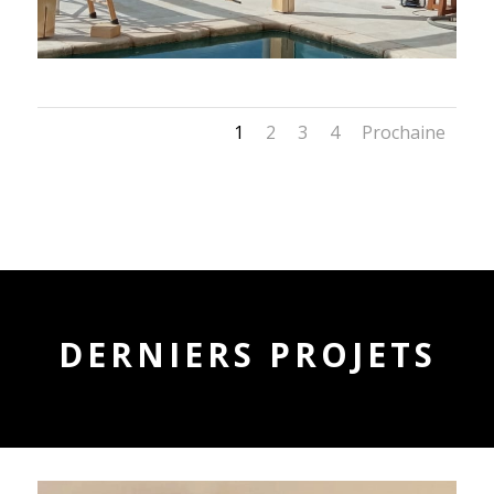
1
2
3
4
Prochaine
DERNIERS PROJETS