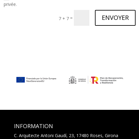
privée.
ENVOYER
=
7 + 7
INFORMATION
C. Arquitecte Antoni Gaudí, 23, 17480 Roses, Girona